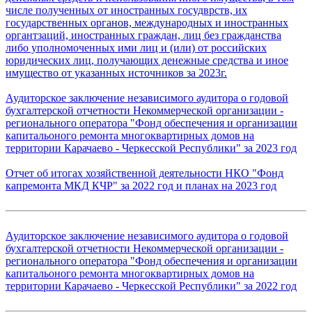
числе полученных от иностранных госудврств, их
государственных органов, международных и иностранных
органтзаций, иностранных граждан, лиц без гражданства
либо уполномоченных ими лиц и (или) от российских
юридических лиц, получающих денежные средства и иное
имущество от указанных источников за 2023г.
Аудиторское заключение независимого аудитора о годовой
бухгалтерской отчетности Некоммерческой организации -
регионального оператора "Фонд обеспечения и организации
капитальоного ремонта многоквартирных домов на
территории Карачаево - Черкесской Республики" за 2023 год
Отчет об итогах хозяйственной деятельности НКО "Фонд
капремонта МКД КЧР" за 2022 год и планах на 2023 год
Аудиторское заключение независимого аудитора о годовой
бухгалтерской отчетности Некоммерческой организации -
регионального оператора "Фонд обеспечения и организации
капитальоного ремонта многоквартирных домов на
территории Карачаево - Черкесской Республики" за 2022 год